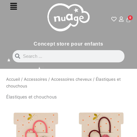
Menu
Aller
au
contenu
0
Pani
Concept store pour enfants
Search
Search
Accueil
/
Accessoires
/
Accessoires cheveux
/ Élastiques et
chouchous
Élastiques et chouchous