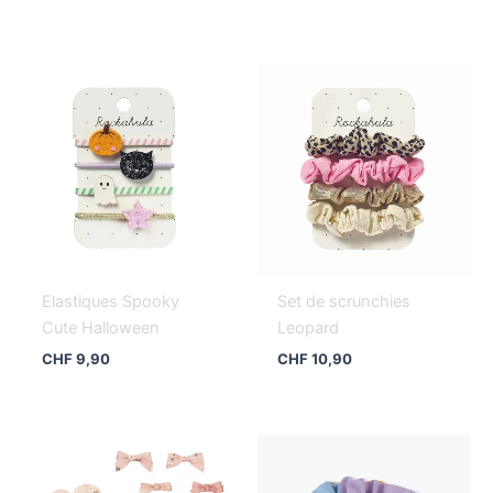
Elastiques Spooky
Set de scrunchies
Cute Halloween
Leopard
CHF
9,90
CHF
10,90