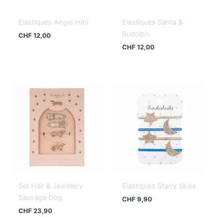
Elastiques Angel mini
Elastiques Santa &
Rudolph
CHF
12,00
CHF
12,00
Set Hair & Jewellery
Elastiques Starry Skies
Sausage Dog
CHF
9,90
CHF
23,90