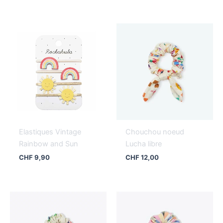
Elastiques Vintage
Chouchou noeud
Rainbow and Sun
Lucha libre
CHF
9,90
CHF
12,00