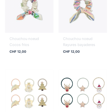
Chouchou noeud
Chouchou noeud
Cocos frios
Rayures bayaderes
CHF
12,00
CHF
12,00