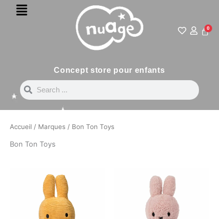
Menu
Aller
au
contenu
0
Pani
Concept store pour enfants
Search
Search
Accueil
/
Marques
/ Bon Ton Toys
Bon Ton Toys