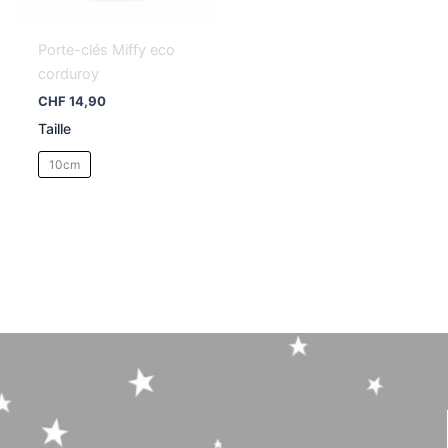
Porte-clés Miffy eco
corduroy
CHF
14,90
Taille
10cm