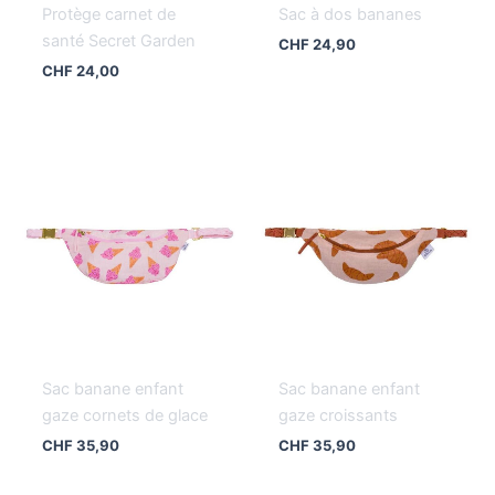
Protège carnet de
Sac à dos bananes
santé Secret Garden
CHF
24,90
CHF
24,00
Sac banane enfant
Sac banane enfant
gaze cornets de glace
gaze croissants
CHF
35,90
CHF
35,90