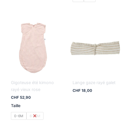
Gigoteuse été kimono
Lange gaze rayé galet
rayé vieux rose
CHF
18,00
CHF
52,90
Taille
0-6M
6-18M