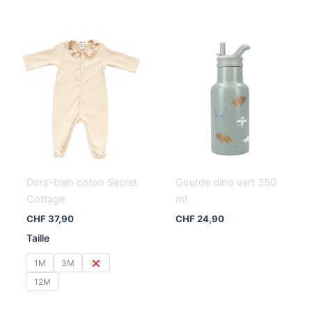
Dors-bien coton Secret
Gourde dino vert 350
Cottage
ml
CHF
37,90
CHF
24,90
Taille
1M
3M
6M
12M