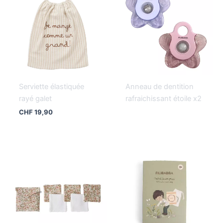
Serviette élastiquée
Anneau de dentition
rayé galet
rafraichissant étoile x2
CHF
19,90