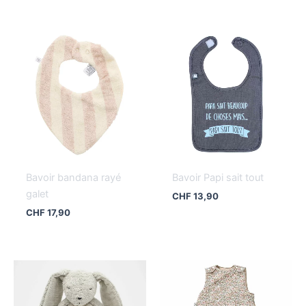
Bavoir bandana rayé
Bavoir Papi sait tout
galet
CHF
13,90
CHF
17,90