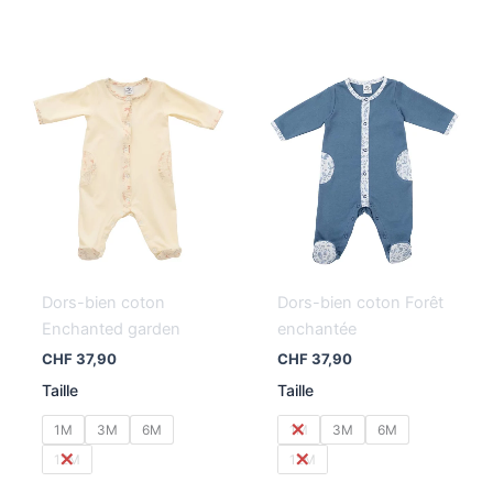
Dors-bien coton
Dors-bien coton Forêt
Enchanted garden
enchantée
CHF
37,90
CHF
37,90
Taille
Taille
1M
3M
6M
1M
3M
6M
12M
12M