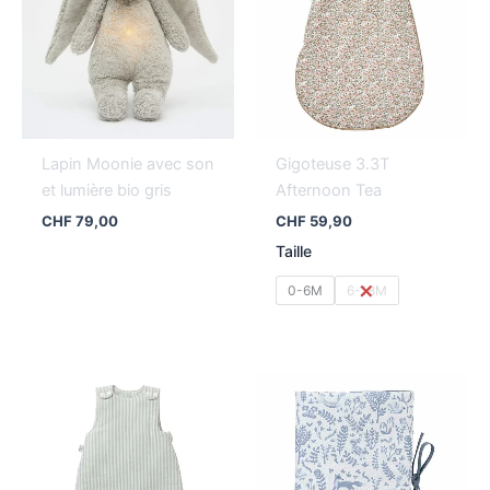
Lapin Moonie avec son
Gigoteuse 3.3T
et lumière bio gris
Afternoon Tea
CHF
79,00
CHF
59,90
Taille
0-6M
6-18M