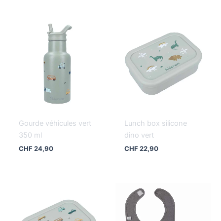
Gourde véhicules vert
Lunch box silicone
350 ml
dino vert
CHF
24,90
CHF
22,90