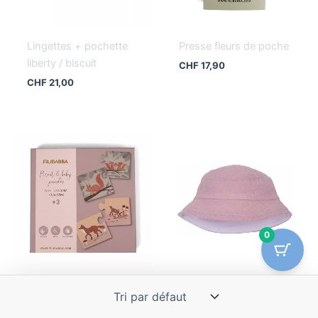
Lingettes + pochette
Presse fleurs de poche
liberty / biscuit
CHF
17,90
CHF
21,00
0
Puzzles Maman et ses
Bob poupée gaze
bébés Animaux
pétale