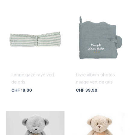
Lange gaze rayé vert
Livre album photos
de gris
nuage vert de gris
CHF
18,00
CHF
39,90