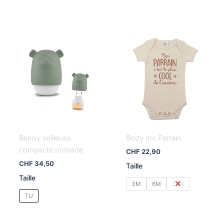
Benny veilleuse
Body mc Parrain
compacte nomade
CHF
22,90
CHF
34,50
Taille
Taille
3M
6M
12M
TU