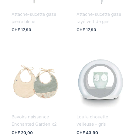
Attache-sucette gaze
Attache-sucette gaze
pierre bleue
rayé vert de gris
CHF
17,90
CHF
17,90
Bavoirs naissance
Lou la chouette
Enchanted Garden x2
veilleuse – gris
CHF
20,90
CHF
43,90