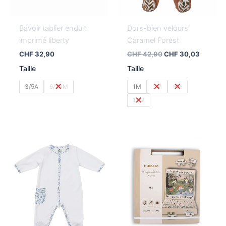
Bavoir tablier enduit
Dors-bien velours
imprimé liberty
Caramel Forest
CHF
32,90
CHF
42,90
CHF
30,03
Taille
Taille
3/5A
6/24M
1M
3M
6M
12M
Le
Le
prix
prix
initial
actuel
était :
est :
CHF 42,90.
CHF 30,03.