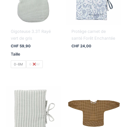
Gigoteuse 3.3T Rayé
Protège carnet de
vert de gris
santé Forêt Enchantée
CHF
59,90
CHF
24,00
Taille
0-6M
6-18M