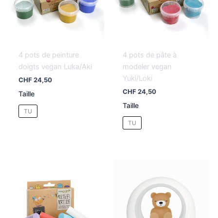
4 pots de peinture
4 pots de pâte à
doigts vegan Luka/Aki
modeler vegan
Yuki/Loki
CHF
24,50
CHF
24,50
Taille
Taille
TU
TU