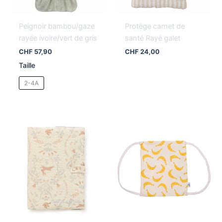
Peignoir bambou/gaze
Protège carnet de
rayée ivoire/vert de gris
santé Rayé galet
CHF
57,90
CHF
24,00
Taille
2-4A