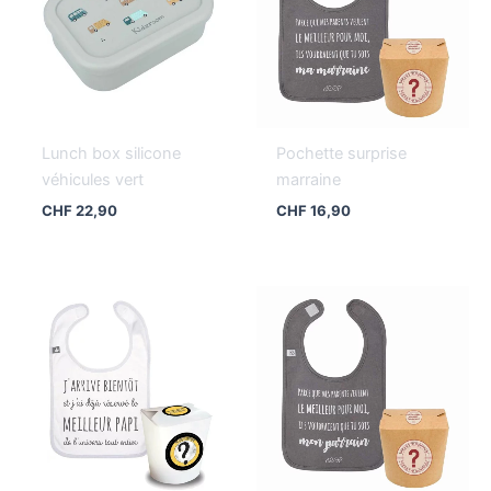
Lunch box silicone
Pochette surprise
véhicules vert
marraine
CHF
22,90
CHF
16,90