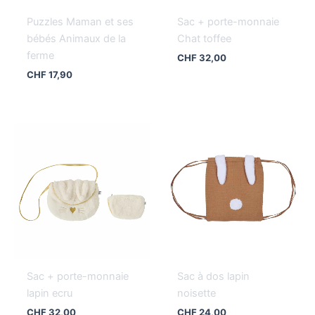
Puzzles Maman et ses
Sac + porte-monnaie
bébés Animaux de la
Chat toffee
ferme
CHF
32,00
CHF
17,90
Sac + porte-monnaie
Sac à dos lapin
lapin ecru
noisette
CHF
32,00
CHF
24,00