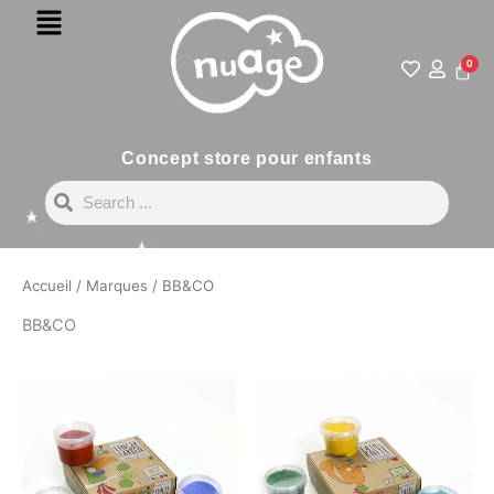
Menu
Aller
au
contenu
0
Pani
Concept store pour enfants
Search
Search
Accueil
/
Marques
/ BB&CO
BB&CO