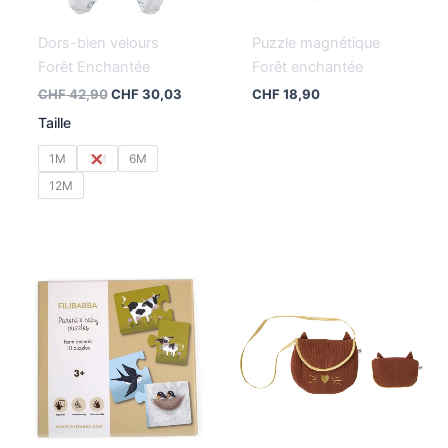
Dors-bien velours
Puzzle magnétique
Forêt Enchantée
Forêt enchantée
CHF
42,90
CHF
30,03
CHF
18,90
Taille
1M
3M
6M
12M