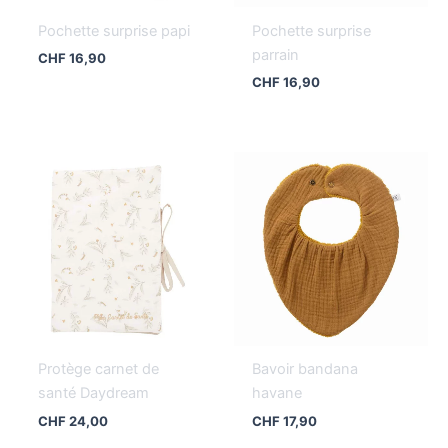
Pochette surprise papi
Pochette surprise
parrain
CHF
16,90
CHF
16,90
Protège carnet de
Bavoir bandana
santé Daydream
havane
CHF
24,00
CHF
17,90